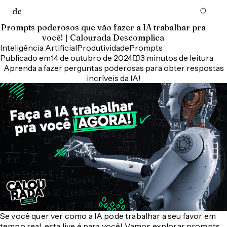
d
c
Prompts poderosos que vão fazer a IA trabalhar pra
você! | Calourada Descomplica
Inteligência Artificial
Produtividade
Prompts
Publicado em
14 de outubro de 2024
3 minutos de leitura
Aprenda a fazer perguntas poderosas para obter respostas
incríveis da IA!
Se você quer ver como a IA pode trabalhar a seu favor em
tempo real, esta live é para você! Vamos explorar prompts